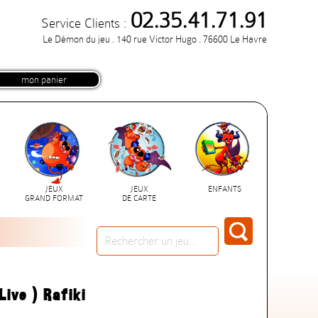
02.35.41.71.91
Service Clients :
Le Démon du jeu . 140 rue Victor Hugo . 76600 Le Havre
mon panier
JEUX
JEUX
ENFANTS
GRAND FORMAT
DE CARTE
Live ) Rafiki