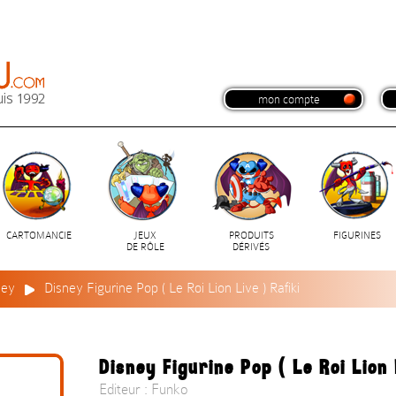
mon compte
CARTOMANCIE
JEUX
PRODUITS
FIGURINES
DE RÔLE
DÉRIVÉS
ney
Disney Figurine Pop ( Le Roi Lion Live ) Rafiki
Disney Figurine Pop ( Le Roi Lion 
Editeur : Funko