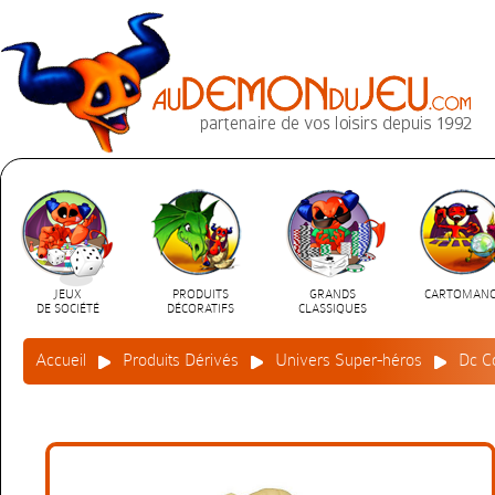
JEUX
PRODUITS
GRANDS
CARTOMANC
DE SOCIÉTÉ
DÉCORATIFS
CLASSIQUES
Accueil
Produits Dérivés
Univers Super-héros
Dc C