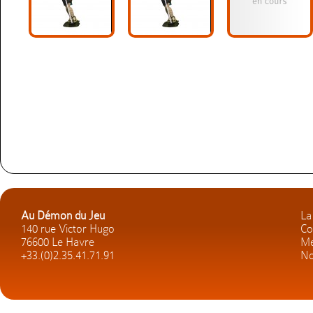
Au Démon du Jeu
La
140 rue Victor Hugo
Co
76600 Le Havre
Me
+33.(0)2.35.41.71.91
No