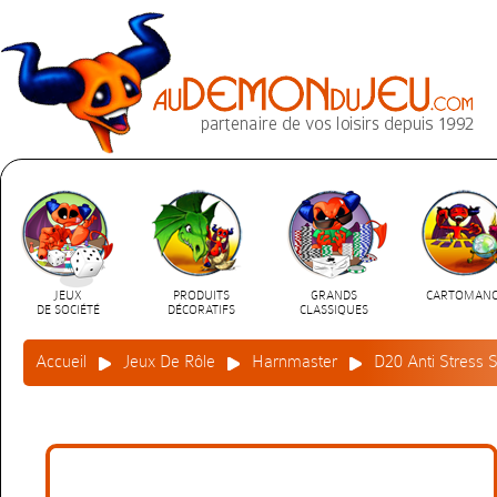
JEUX
PRODUITS
GRANDS
CARTOMANC
DE SOCIÉTÉ
DÉCORATIFS
CLASSIQUES
Accueil
Jeux De Rôle
Harnmaster
D20 Anti Stress 