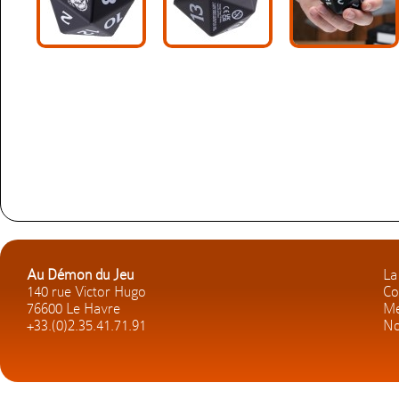
Au Démon du Jeu
La
140 rue Victor Hugo
Co
76600 Le Havre
Me
+33.(0)2.35.41.71.91
No