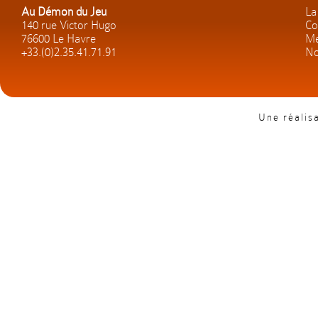
Au Démon du Jeu
La
140 rue Victor Hugo
Co
76600 Le Havre
Me
+33.(0)2.35.41.71.91
No
Une réalis