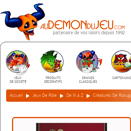
JEUX
PRODUITS
GRANDS
CARTOMANC
DE SOCIÉTÉ
DÉCORATIFS
CLASSIQUES
Accueil
Jeux De Rôle
De N à Z
Créatures De Rokug