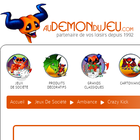
JEUX
PRODUITS
GRANDS
CARTOMANC
DE SOCIÉTÉ
DÉCORATIFS
CLASSIQUES
Accueil
Jeux De Société
Ambiance
Crazy Kick