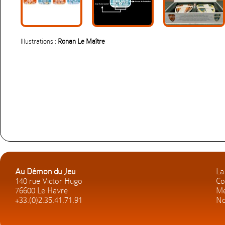
Illustrations :
Ronan Le Maître
Au Démon du Jeu
La
140 rue Victor Hugo
Co
76600 Le Havre
Me
+33.(0)2.35.41.71.91
No