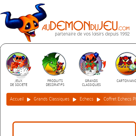
JEUX
PRODUITS
GRANDS
CARTOMANC
DE SOCIÉTÉ
DÉCORATIFS
CLASSIQUES
Accueil
Grands Classiques
Echecs
Coffret Echecs P