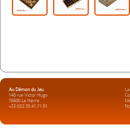
Au Démon du Jeu
La
140 rue Victor Hugo
Co
76600 Le Havre
Me
+33.(0)2.35.41.71.91
No