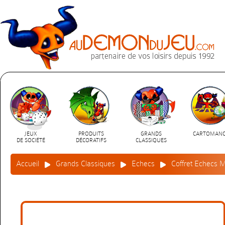
JEUX
PRODUITS
GRANDS
CARTOMANC
DE SOCIÉTÉ
DÉCORATIFS
CLASSIQUES
Accueil
Grands Classiques
Echecs
Coffret Echecs M