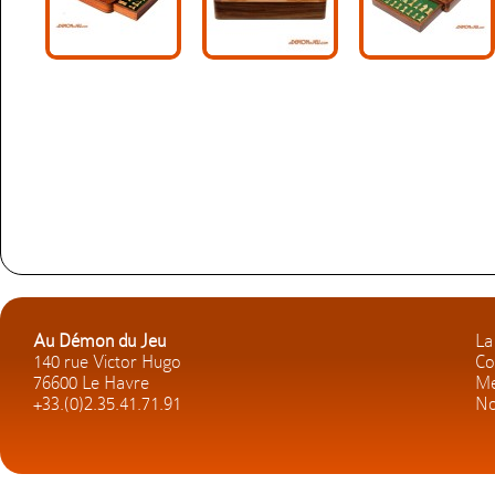
Au Démon du Jeu
La
140 rue Victor Hugo
Co
76600 Le Havre
Me
+33.(0)2.35.41.71.91
No