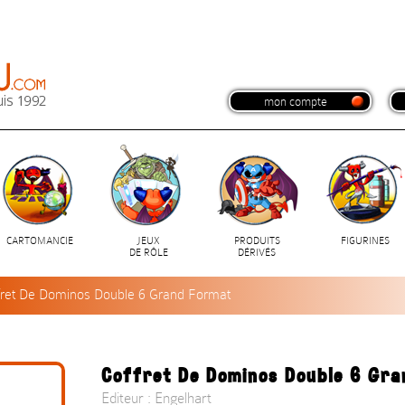
mon compte
CARTOMANCIE
JEUX
PRODUITS
FIGURINES
DE RÔLE
DÉRIVÉS
fret De Dominos Double 6 Grand Format
Coffret De Dominos Double 6 Gr
Editeur : Engelhart