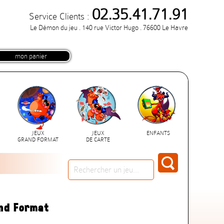
02.35.41.71.91
Service Clients :
Le Démon du jeu . 140 rue Victor Hugo . 76600 Le Havre
mon panier
JEUX
JEUX
ENFANTS
GRAND FORMAT
DE CARTE
and Format