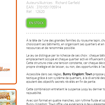
Auteurs/Autrices : Richard Garfield
EAN : 3701551705914
Réf. : 12620
EN STOCK
À la tête de l'une des grandes familles du royaume lapin, c
choisissant ses bâtiments, en organisant ses quartiers et en
ressources et de renommée possible.
Le jeu se distingue par la richesse de ses choix : chaque bâ
emplacement occupé et chaque quartier activé influencent
Cette structure crée une tension constante, car chaque décis
propre stratégie et de laisser, ou non, des opportunités à l'a
Accessible dans ses règles,
Bunny Kingdom: Town
propose p
tactique grâce à son système de quartiers, à la diversité de
ajoutent des objectifs secrets révélés en fin de partie.
Cette combinaison entretient le suspense jusqu'au dernier t
rejouabilité.
Avec son format en quatre manches, son rythme fluide et son é
Bunny Kingdom: Town offre une expérience à deux élégante,