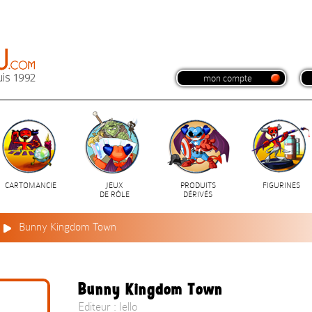
mon compte
CARTOMANCIE
JEUX
PRODUITS
FIGURINES
DE RÔLE
DÉRIVÉS
Bunny Kingdom Town
Bunny Kingdom Town
Editeur : Iello