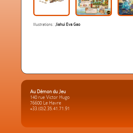
Illustrations :
Jiahui Eva Gao
Au Démon du Jeu
140 rue Victor Hugo
76600 Le Havre
+33.(0)2.35.41.71.91