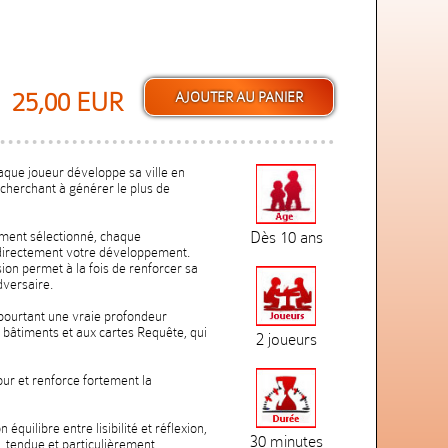
25,00 EUR
haque joueur développe sa ville en
 cherchant à générer le plus de
timent sélectionné, chaque
Dès 10 ans
 directement votre développement.
ion permet à la fois de renforcer sa
dversaire.
ourtant une vraie profondeur
s bâtiments et aux cartes Requête, qui
2 joueurs
our et renforce fortement la
quilibre entre lisibilité et réflexion,
30 minutes
 tendue et particulièrement