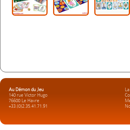
Au Démon du Jeu
La
140 rue Victor Hugo
Co
76600 Le Havre
Me
+33.(0)2.35.41.71.91
No