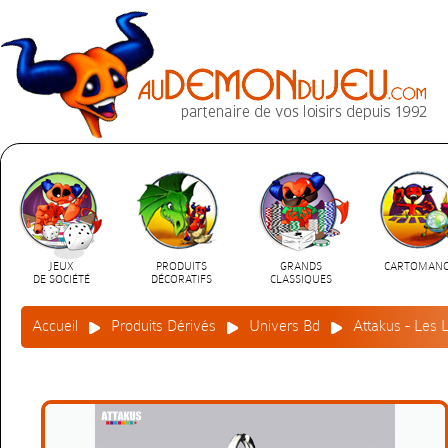
JEUX
PRODUITS
GRANDS
CARTOMANC
DE SOCIÉTÉ
DÉCORATIFS
CLASSIQUES
Accueil
Produits Dérivés
Univers Bd
Attakus - Les L