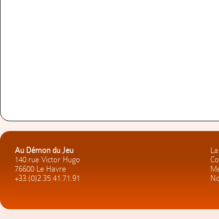
Au Démon du Jeu
La
140 rue Victor Hugo
Co
76600 Le Havre
Me
+33.(0)2.35.41.71.91
No