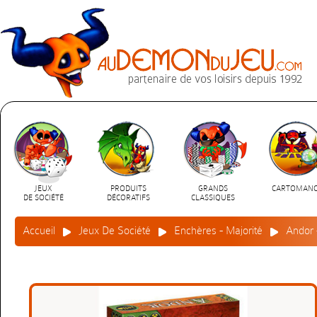
JEUX
PRODUITS
GRANDS
CARTOMANC
DE SOCIÉTÉ
DÉCORATIFS
CLASSIQUES
Accueil
Jeux De Société
Enchères - Majorité
Andor 