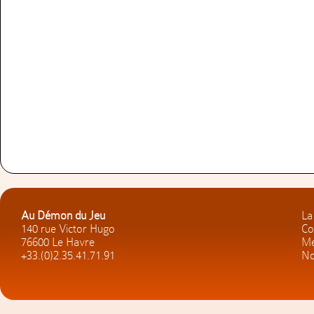
Au Démon du Jeu
La
140 rue Victor Hugo
Co
76600 Le Havre
Me
+33.(0)2.35.41.71.91
No