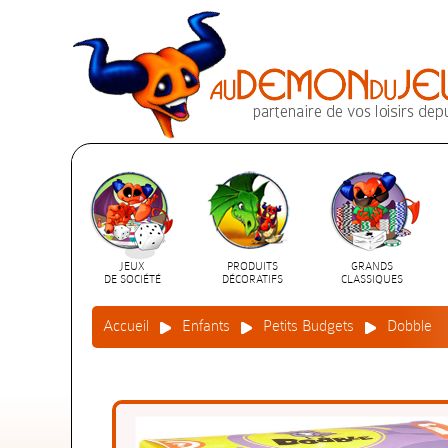
JEUX
PRODUITS
GRANDS
DE SOCIÉTÉ
DÉCORATIFS
CLASSIQUES
Accueil
Enfants
Petits Budgets
Dobble