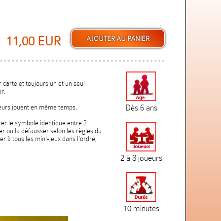
11,00 EUR
 carte et toujours un et un seul
r.
oueurs jouent en même temps.
Dès 6 ans
érer le symbole identique entre 2
er ou la défausser selon les règles du
r à tous les mini-jeux dans l'ordre,
2 à 8 joueurs
10 minutes