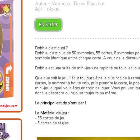
Auteurs/Autrices : Denis Blanchot
Réf. : 03505
EN STOCK
Dobble c'est quoi ?
Dobble, c'est plus de 50 symboles, 55 cartes, 8 symboles par
symbole identique entre chaque carte. A vous de le découvri
Dobble est une suite de mini-jeux de rapidité où tous les j
Quelque soit le jeu, il faut toujours être le plus rapide à rep
cartes, le nommer à haute voix, puis prendre la carte, la pos
mini-jeu auquel vous êtes en train de jouer. Vous pouvez joue
dans le désordre ou rejouer toujours au même.
Le principal est de s'amuser !
Le Matériel de jeu :
- 55 cartes de jeu
- 5 cartes de règles.