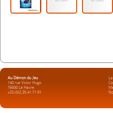
Au Démon du Jeu
La
140 rue Victor Hugo
Co
76600 Le Havre
Me
+33.(0)2.35.41.71.91
No