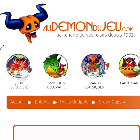
JEUX
PRODUITS
GRANDS
CARTOMANC
DE SOCIÉTÉ
DÉCORATIFS
CLASSIQUES
Accueil
Enfants
Petits Budgets
Crazy Cups +