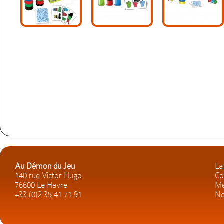
Au Démon du Jeu
La
140 rue Victor Hugo
Co
76600 Le Havre
Me
+33.(0)2.35.41.71.91
No