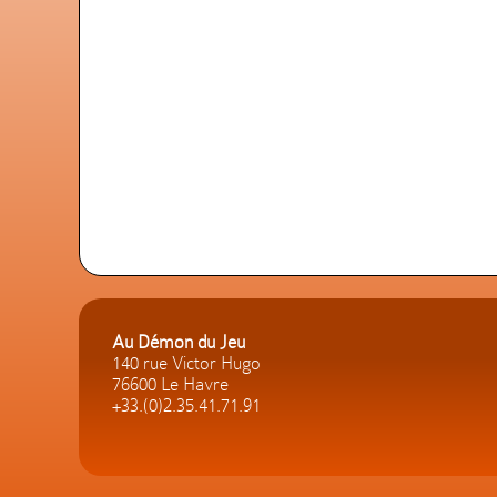
Au Démon du Jeu
140 rue Victor Hugo
76600 Le Havre
+33.(0)2.35.41.71.91