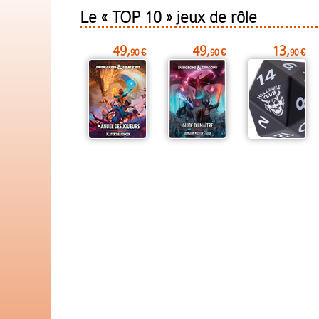
Le « TOP 10 » jeux de rôle
49,
49,
13,
90 €
90 €
90 €