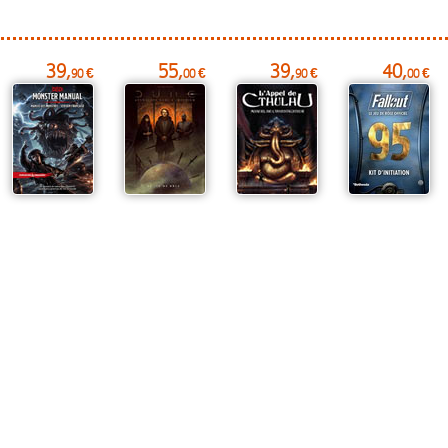
39,
55,
39,
40,
90 €
00 €
90 €
00 €