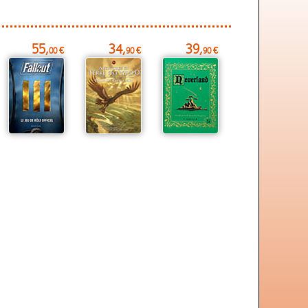
55,
34,
39,
00 €
90 €
90 €