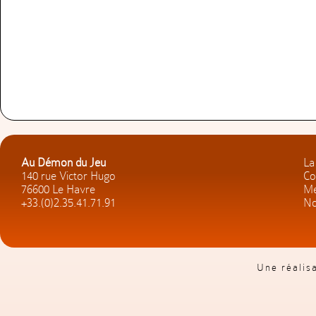
Au Démon du Jeu
La
140 rue Victor Hugo
Co
76600 Le Havre
Me
+33.(0)2.35.41.71.91
No
Une réalis