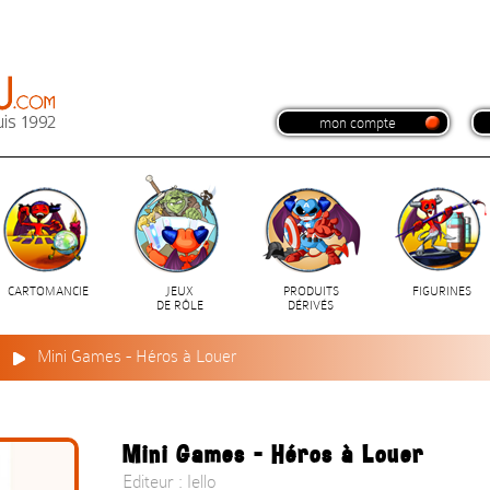
mon compte
CARTOMANCIE
JEUX
PRODUITS
FIGURINES
DE RÔLE
DÉRIVÉS
n
Mini Games - Héros à Louer
Mini Games - Héros à Louer
Editeur : Iello