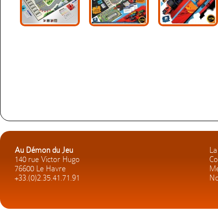
Au Démon du Jeu
La
140 rue Victor Hugo
Co
76600 Le Havre
Me
+33.(0)2.35.41.71.91
No