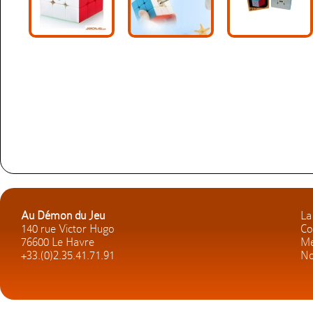
Au Démon du Jeu
La
140 rue Victor Hugo
Co
76600 Le Havre
Me
+33.(0)2.35.41.71.91
No